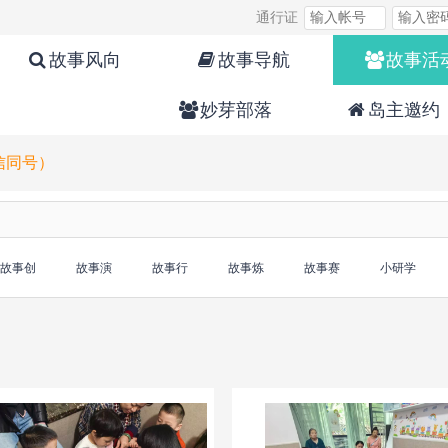
通行证
故事风向
故事导航
故事活
妙芽部落
岛主邀约
微信同号）
故事创
故事演
故事行
故事炼
故事赛
小研学