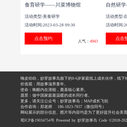
食育研学——川菜博物馆
自然研学
活动类型:
美食研学
活动类型:
活动时间:2023-03-28 09:30
活动时间:202
点击预约
点击
人气：
4943
嗨皮幼幼，妙芽故事岛旗下的0-6岁家庭线上成长伙伴，线
价值观：用故事滋养童年。
使命：唤醒内在潜能，奠基核心素养。
愿景：做中国家庭最温暖的成长同行者。
更多，请关注公众号：妙芽故事岛；MAP成长飞轮
合作咨询：郑老师 186-1823-7837（微信同号）
网站展示的部分信息、图片等内容均是为了更好提升社会美
蜀ICP备19034754号
Powered by
妙芽故事岛
Code ©2018-20