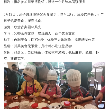
福利：报名参加川菜博物馆，赠送一个月绘本阅读服务。
发
5月19日，亲子川菜博物馆美食游学，包车出行。沉浸式体验，引导
孩子热爱美食，摒弃挑食。
游览：欣赏古典园林风光
学习：6000余件文物，展现蜀人千百年饮食文化
动手：自制美食，DIY冰粉、体验三大炮制作、搅搅糖制作等
品尝：川菜美食无限量，几十种小吃任您品尝
休闲：品茗区，自助喝茶，体验棋牌游戏，包括麻将、象棋、扑
克、斯诺克等。