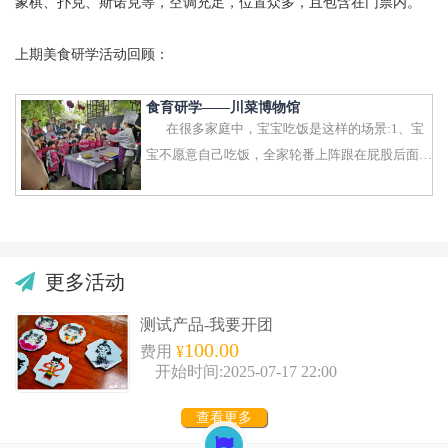
象棋、扑克、斯诺克等，空调充足，位置众多，且包含在门票内。
上期美食研学活动回顾：
食育研学——川菜博物馆
在很多家庭中，宝宝吃饭是这样的场景:1、宝
宝不愿意自己吃饭，全家轮番上阵跟在屁股后面
跑，就为了多塞几口..
更多活动
测试产品-我要开团
100.00
费用
¥
开始时间:2025-07-17 22:00
查看更多