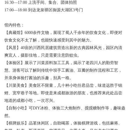
16:30—17:00 上洗手间、集合、团体拍照
17:00—18:00 到达龙泉驿区御源大湖区3号门
馆内特色：
【典藏馆】6000余件文物，展现了蜀人千余年的饮食文化，即便对
饮食文化不太了解，也能快速感受到其中的魅力。
【风景】40亩的川西民居建筑营造出新的古典园林风光，园区内清
爽宜人，摄影佳地，只是需要注意防蚊虫。
【体验区】展示了川菜原料加工工具，揭示了老四川人的勤劳智
慧。游客可以了解到传统中坝手工酱油、豆瓣的制作流程和工艺，
并亲身体验打酱油的乐趣，别具一格。
【川菜美食】美食区不限量，几十种小吃任君品尝，味道远胜于锦
鲤、宽窄巷子等地。即使是来成都旅游的朋友，也推荐来此处品尝
地道的成都小吃，一次尽兴。
【自制小吃】可DIY冰粉、体验三大炮制作、搅搅糖制作等，趣味盎
然。
【棋牌娱乐】品茗休闲区，自助喝茶，体验棋牌游戏，包括麻将、