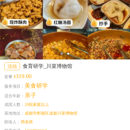
食育研学_川菜博物馆
活动
319.00
套餐
¥
美食研学
服务项目：
亲子
适合年龄：
成团人数：
20组家庭以上
基地地址：
成都市郫都区成都川菜博物馆
联络人：
周老师