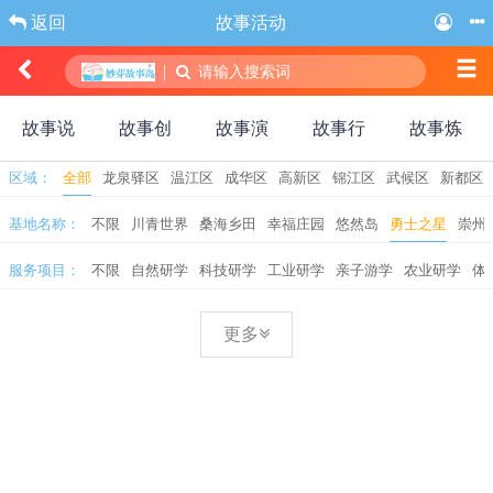
返回
故事活动
|
请输入搜索词
故事说
故事创
故事演
故事行
故事炼
区域：
全部
龙泉驿区
温江区
成华区
高新区
锦江区
武候区
新都区
基地名称：
不限
川青世界
桑海乡田
幸福庄园
悠然岛
勇士之星
崇州
服务项目：
不限
自然研学
科技研学
工业研学
亲子游学
农业研学
体
更多