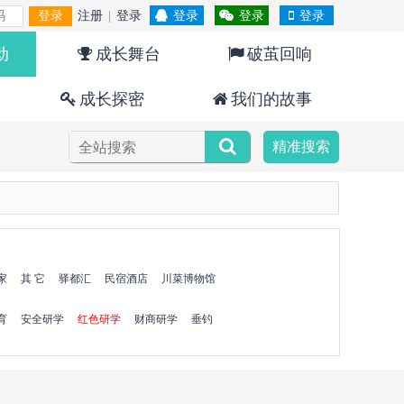
登录
注册
|
登录
登录
登录
登录
动
成长舞台
破茧回响
成长探密
我们的故事
精准搜索
家
其 它
驿都汇
民宿酒店
川菜博物馆
育
安全研学
红色研学
财商研学
垂钓