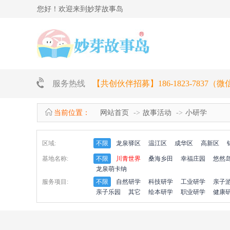
您好！欢迎来到妙芽故事岛
服务热线
【共创伙伴招募】186-1823-7837（
当前位置：
网站首页
故事活动
小研学
区域:
不限
龙泉驿区
温江区
成华区
高新区
基地名称:
不限
川青世界
桑海乡田
幸福庄园
悠然
龙泉萌卡纳
服务项目:
不限
自然研学
科技研学
工业研学
亲子
亲子乐园
其它
绘本研学
职业研学
健康