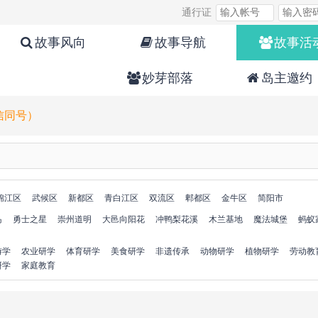
通行证
故事风向
故事导航
故事活
妙芽部落
岛主邀约
微信同号）
锦江区
武候区
新都区
青白江区
双流区
郫都区
金牛区
简阳市
岛
勇士之星
崇州道明
大邑向阳花
冲鸭梨花溪
木兰基地
魔法城堡
蚂蚁
游学
农业研学
体育研学
美食研学
非遗传承
动物研学
植物研学
劳动教
研学
家庭教育