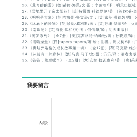
26.《最奇妙的蛋》[德]赫姆·海恩/文·图；李紫蓉/译；明天出版社
27.《雪地里开了朵太阳花》[英]特雷西·科德罗伊/著；[英]索菲
28.《明明是大象》[英]布鲁斯·鲁宾逊/文；[英]索菲·温德姆/
29.《床底下的怪物》[英]珍妮·威利斯/著；[英]苏珊·华莱/绘
30.《南瓜汤》[英]海伦·库柏/文·图；何倩华/译；明天出版社
31.《阿罗系列》（全7册）[美]克罗格特·约翰逊/著；孙晓娜/译
32.《熊猫澡堂》[日]tupera tupera/著·绘；彭懿，周龙梅/
33.《青蛙弗洛格的成长故事第一辑》（全12册）[荷]马克斯·维
34.《从前有一片森林》[澳]马克·马丁/文·图；竻竻/译；读者出
35.《爸爸，然后呢？》（全2册）[意]安娜·拉瓦泰利/著；[意]
我要留言
内容: