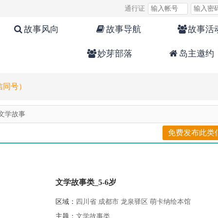
通行证
故事风向
故事导航
故事活
妙芽部落
岛主邀约
微信同号）
文学故事
免费发布此类
文学故事类_5-6岁
区域：
四川省 成都市 龙泉驿区 萌卡纳绘本馆
主题：
文学故事类