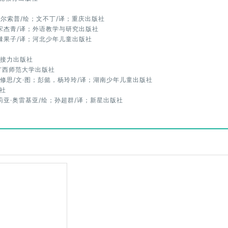
·奥尔索普/绘；文不丁/译；重庆出版社
图；宋杰青/译；外语教学与研究出版社
；火棘果子/译；河北少年儿童出版社
；接力出版社
译；广西师范大学出版社
尔修思/文·图；彭懿，杨玲玲/译；湖南少年儿童出版社
版社
茱莉亚·奥雷基亚/绘；孙超群/译；新星出版社