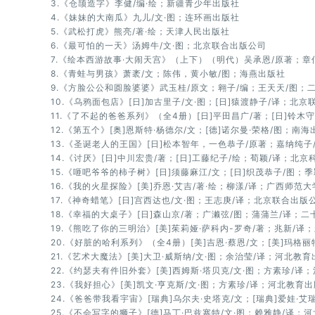
3.《仓颉造字》李健/编·绘；新疆青少年出版社
4.《妹妹的大南瓜》九儿/文·图；连环画出版社
5.《武松打虎》熊亮/著·绘；天津人民出版社
6.《最可怕的一天》汤姆牛/文·图；北京联合出版公司
7.《绘本西游故事·大闹天宫》（上下）（明代）吴承恩/原著；章
8.《青蛙与男孩》萧袤/文；陈伟，黄小敏/图；海燕出版社
9.《方脸公公和圆脸婆婆》武玉桂/原文；翱子/编；王天天/图；
10.《乌鸦面包店》[日]加古里子/文·图；[日]猿渡静子/译；北
11.《了不起的爸爸系列》（全4册）[日]平田昌广/著；[日]铃木
12.《第五个》[奥]恩斯特·杨德尔/文；[德]诺尔曼·荣格/图；南
13.《圣诞老人的王国》[日]松本智年，一色恭子/原著；嘉纳纯子
14.《讨厌》[日]中川宏贵/著；[日]工藤纪子/绘；荀颖/译；北
15.《咂吧爷爷的柿子树》[日]须藤麻江/文；[日]织茂恭子/图；
16.《我的火星探险》[美]乔恩·艾吉/著·绘；柳漾/译；广西师范
17.《神奇蜡笔》[日]宫西达也/文·图；王志庚/译；北京联合出版
18.《幸福的大桌子》[日]森山京/著；广濑弦/图；蒲蒲兰/译；
19.《熊吃了你的三明治》[美]茱莉娅·萨科内-罗奇/著；兆新/译
20.《好脏的哈利系列》（全4册）[美]吉恩·蔡恩/文；[美]玛格
21.《艺术大魔法》[美]大卫·威斯纳/文·图；余治莹/译；河北教
22.《约瑟夫有件旧外套》[美]西姆斯·塔贝克/文·图；方素珍/译
23.《我好担心》[美]凯文·亨克斯/文·图；方素珍/译；河北教育
24.《爸爸带我看宇宙》[瑞典]乌尔夫·史塔克/文；[瑞典]爱娃·
25.《不会写字的狮子》[德]马丁·巴兹塞特/文·图；赖雅静/译；