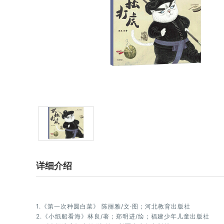
详细介绍
1.《第一次种圆白菜》 陈丽雅/文·图；河北教育出版社
2.《小纸船看海》林良/著；郑明进/绘；福建少年儿童出版社